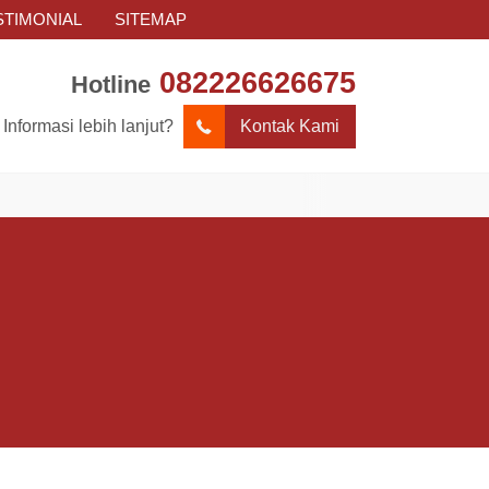
STIMONIAL
SITEMAP
082226626675
Hotline
Informasi lebih lanjut?
Kontak Kami