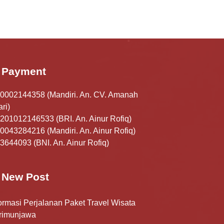
Payment
0002144358 (Mandiri. An. CV. Amanah
ri)
201012146533 (BRI. An. Ainur Rofiq)
0043284216 (Mandiri. An. Ainur Rofiq)
3644093 (BNI. An. Ainur Rofiq)
New Post
ormasi Perjalanan Paket Travel Wisata
rimunjawa