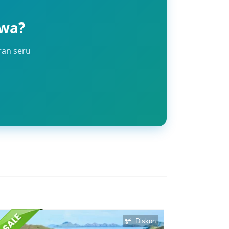
awa?
ran seru
Diskon