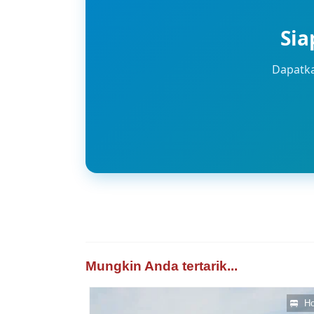
Sia
Dapatka
Mungkin Anda tertarik...
Ho