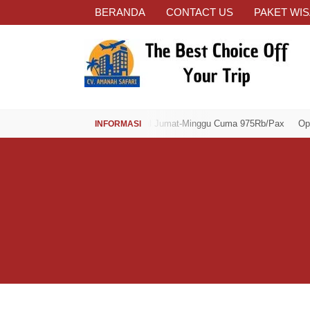
BERANDA
CONTACT US
PAKET WIS
Open Trip Spesial Jumat-Minggu Cuma 975Rb/Pax
Open Trip Spes