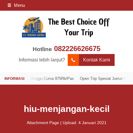
Menu
082226626675
Hotline
Informasi lebih lanjut?
Kontak Kami
sial Jumat-Minggu Cuma 975Rb/Pax
Open Trip Spesial Jumat-Minggu Cu
hiu-menjangan-kecil
Attachment Page | Upload: 4 Januari 2021