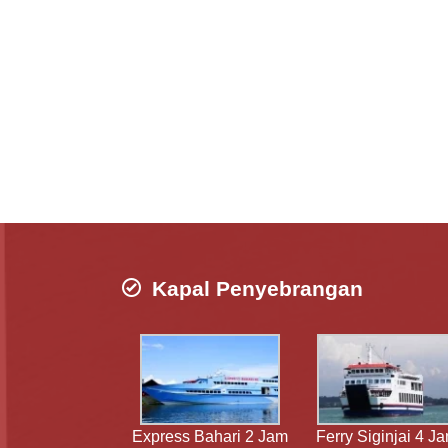
Kapal Penyebrangan
Express Bahari 2 Jam
Ferry Siginjai 4 J