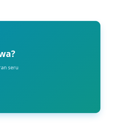
awa?
ran seru