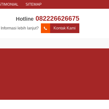
STIMONIAL
SITEMAP
082226626675
Hotline
Informasi lebih lanjut?
Kontak Kami