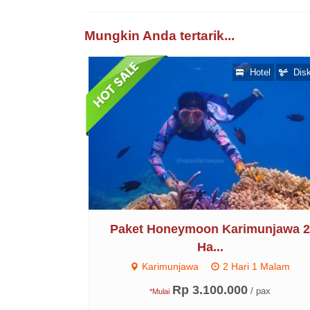
Mungkin Anda tertarik...
Hotel
Dis
Paket Honeymoon Karimunjawa 
Ha...
Karimunjawa
2 Hari 1 Malam
Rp 3.100.000
/ pax
*Mulai