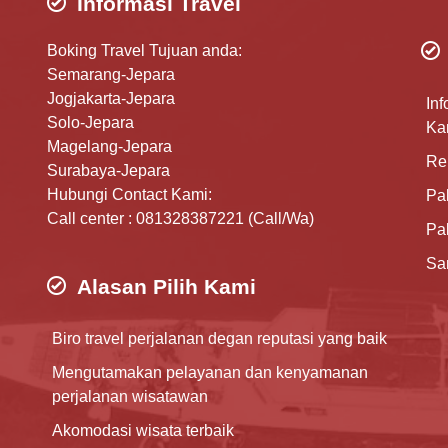
Informasi Travel
Boking Travel Tujuan anda:
Semarang-Jepara
Jogjakarta-Jepara
Inf
Solo-Jepara
Ka
Magelang-Jepara
Re
Surabaya-Jepara
Hubungi Contact Kami:
Pa
Call center : 081328387221 (Call/Wa)
Pa
Sa
Alasan Pilih Kami
Biro travel perjalanan degan reputasi yang baik
Mengutamakan pelayanan dan kenyamanan
perjalanan wisatawan
Akomodasi wisata terbaik