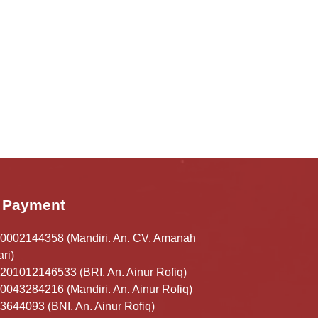
Payment
0002144358 (Mandiri. An. CV. Amanah
ri)
201012146533 (BRI. An. Ainur Rofiq)
0043284216 (Mandiri. An. Ainur Rofiq)
3644093 (BNI. An. Ainur Rofiq)