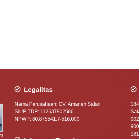
Legalitas
Nama Perusahaan: CV. Amanah Safari
184
SIUP TDP: 112637902586
Safa
NPWP: 80.875541.7-516.000
002
900
181
am