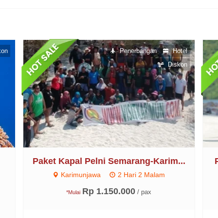
kon
Penerbangan
Hotel
Diskon
2
Paket Kapal Pelni Semarang-Karim...
Karimunjawa
2 Hari 2 Malam
Rp 1.150.000
/ pax
*Mulai