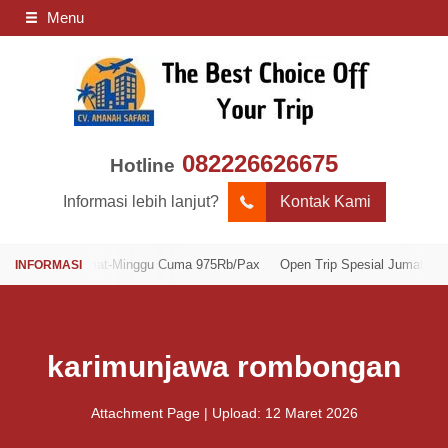
Menu
082226626675
Hotline
Informasi lebih lanjut?
Kontak Kami
esial Jumat-Minggu Cuma 975Rb/Pax
Open Trip Spesial Jumat-Minggu C
karimunjawa rombongan
Attachment Page | Upload: 12 Maret 2026