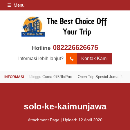
Menu
082226626675
Hotline
Informasi lebih lanjut?
Kontak Kami
sial Jumat-Minggu Cuma 975Rb/Pax
Open Trip Spesial Jumat-Minggu Cu
solo-ke-kaimunjawa
Attachment Page | Upload: 12 April 2020