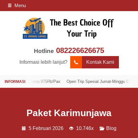
Menu
082226626675
Hotline
Informasi lebih lanjut?
Kontak Kami
Minggu Cuma 975Rb/Pax
Open Trip Spesial Jumat-Minggu Cuma 975Rb/Pa
Paket Karimunjawa
5 Februari 2026
10.746x
Blog