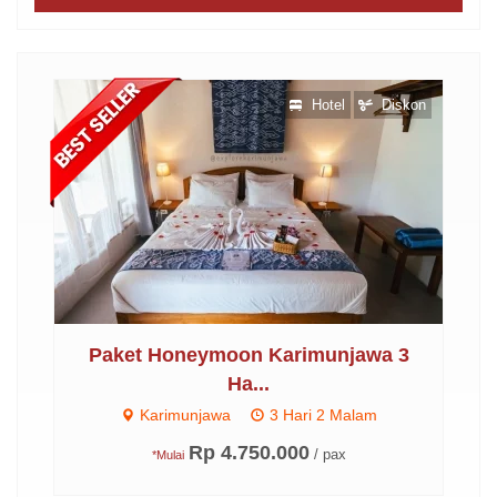
skon
Hotel
Diskon
..
Paket Honeymoon Karimunjawa 3
P
Ha...
Karimunjawa
3 Hari 2 Malam
Rp 4.750.000
/ pax
*Mulai