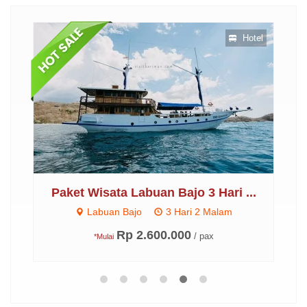
skon
Hotel
2
Paket Wisata Labuan Bajo 3 Hari ...
P
Labuan Bajo
3 Hari 2 Malam
Rp 2.600.000
/ pax
*Mulai