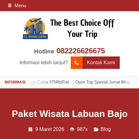
Menu
082226626675
Hotline
Informasi lebih lanjut?
Kontak Kami
mat-Minggu Cuma 975Rb/Pax
Open Trip Spesial Jumat-Minggu Cuma 975R
Paket Wisata Labuan Bajo
9 Maret 2026
987x
Blog