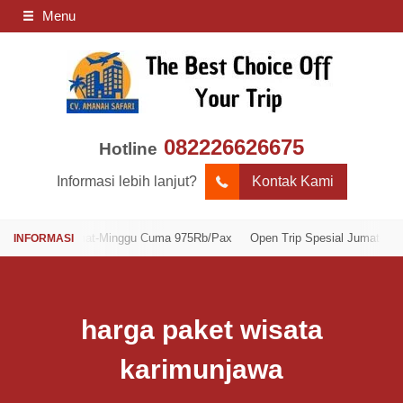
Menu
082226626675
Hotline
Informasi lebih lanjut?
Kontak Kami
pesial Jumat-Minggu Cuma 975Rb/Pax
Open Trip Spesial Jumat-Minggu 
harga paket wisata
karimunjawa