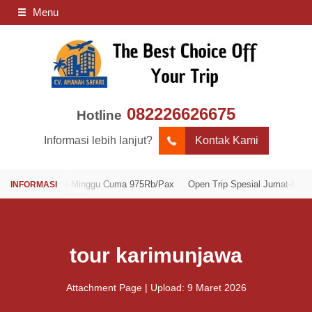
Menu
082226626675
Hotline
Informasi lebih lanjut?
Kontak Kami
sial Jumat-Minggu Cuma 975Rb/Pax
Open Trip Spesial Jumat-Minggu Cu
tour karimunjawa
Attachment Page | Upload: 9 Maret 2026