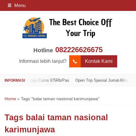
Menu
082226626675
Hotline
Informasi lebih lanjut?
Kontak Kami
 Jumat-Minggu Cuma 975Rb/Pax
Open Trip Spesial Jumat-Minggu Cuma 9
Home
»
Tags "balai taman nasional karimunjawa"
Tags
balai taman nasional
karimunjawa