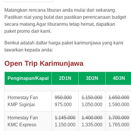
Matangkan rencana liburan anda mulai dari sekarang.
Pastikan niat yang bulat dan pastikan perencanaan budget
secara matang.Agar liburanmu tetap hemat, dapatkan
paket promo dari kami.
Berikut adalah daftar
harga paket karimunjawa yang kami
tawarkan kepada anda:
Open Trip Karimunjawa
Penginapan/Kapal
2D1N
3D2N
4D3N
Homestay Fan
950.000
1.150.000
1.650.000
KMP Siginjai
975.000
1.050.000
1.590.000
Homestay Fan
1.145.000
1.400.000
1.700.000
KMC Express
1.150.000
1.335.000
1.765.000