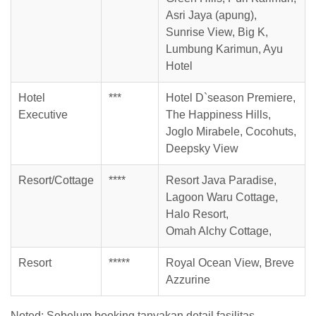
Asri Jaya (apung),
Sunrise View, Big K,
Lumbung Karimun, Ayu
Hotel
Hotel
***
Hotel D`season Premiere,
Executive
The Happiness Hills,
Joglo Mirabele, Cocohuts,
Deepsky View
Resort/Cottage
****
Resort Java Paradise,
Lagoon Waru Cottage,
Halo Resort,
Omah Alchy Cottage,
Resort
*****
Royal Ocean View, Breve
Azzurine
Noted: Sebelum booking tanyakan detail fasilitas