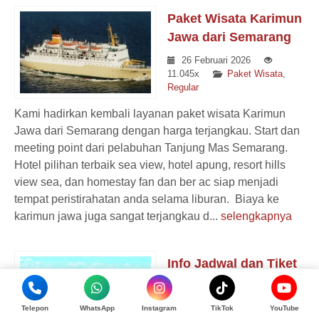
Paket Wisata Karimun
Jawa dari Semarang
26 Februari 2026
11.045x
Paket Wisata
,
Regular
Kami hadirkan kembali layanan paket wisata Karimun
Jawa dari Semarang dengan harga terjangkau. Start dan
meeting point dari pelabuhan Tanjung Mas Semarang.
Hotel pilihan terbaik sea view, hotel apung, resort hills
view sea, dan homestay fan dan ber ac siap menjadi
tempat peristirahatan anda selama liburan. Biaya ke
karimun jawa juga sangat terjangkau d...
selengkapnya
Info Jadwal dan Tiket
Kapal ke Karimunjawa
7 Februari 2026
4.841x
Telepon
WhatsApp
Instagram
TikTok
YouTube
Blog