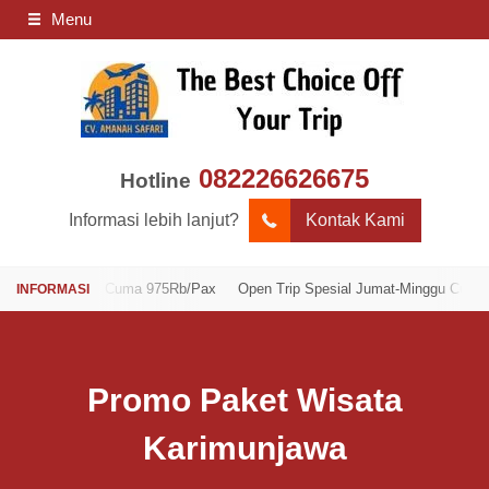
Menu
082226626675
Hotline
Informasi lebih lanjut?
Kontak Kami
-Minggu Cuma 975Rb/Pax
Open Trip Spesial Jumat-Minggu Cuma 975Rb/P
Promo Paket Wisata
Karimunjawa