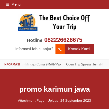
Menu
082226626675
Hotline
Informasi lebih lanjut?
Kontak Kami
sial Jumat-Minggu Cuma 975Rb/Pax
Open Trip Spesial Jumat-Minggu Cu
promo karimun jawa
Attachment Page | Upload: 24 September 2023