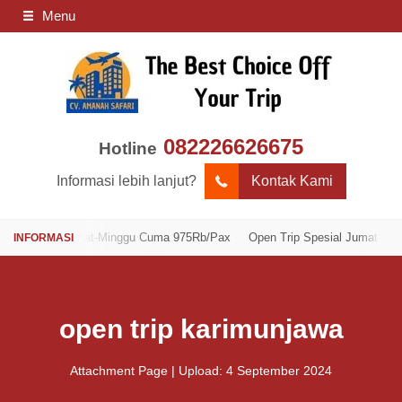
Menu
082226626675
Hotline
Informasi lebih lanjut?
Kontak Kami
esial Jumat-Minggu Cuma 975Rb/Pax
Open Trip Spesial Jumat-Minggu C
open trip karimunjawa
Attachment Page | Upload: 4 September 2024