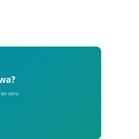
awa?
ran seru