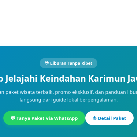
🌴 Liburan Tanpa Ribet
p Jelajahi Keindahan Karimun J
n paket wisata terbaik, promo eksklusif, dan panduan libu
langsung dari guide lokal berpengalaman.
💬 Tanya Paket via WhatsApp
⛵ Detail Paket