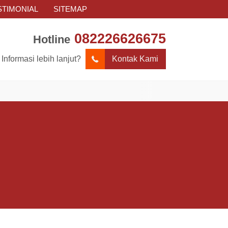
STIMONIAL
SITEMAP
082226626675
Hotline
Informasi lebih lanjut?
Kontak Kami