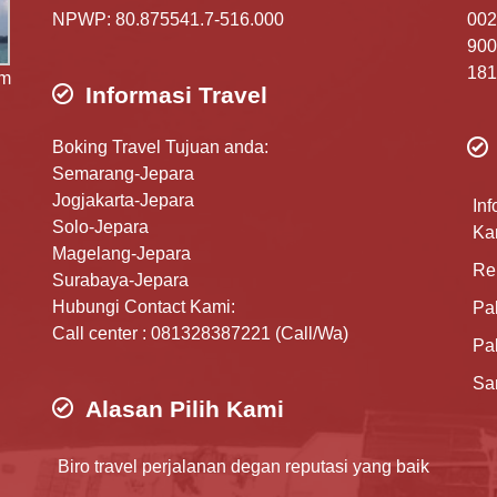
NPWP: 80.875541.7-516.000
002
900
181
am
Informasi Travel
Boking Travel Tujuan anda:
Semarang-Jepara
Jogjakarta-Jepara
Inf
Solo-Jepara
Ka
Magelang-Jepara
Re
Surabaya-Jepara
Hubungi Contact Kami:
Pa
Call center : 081328387221 (Call/Wa)
Pa
Sa
Alasan Pilih Kami
Biro travel perjalanan degan reputasi yang baik