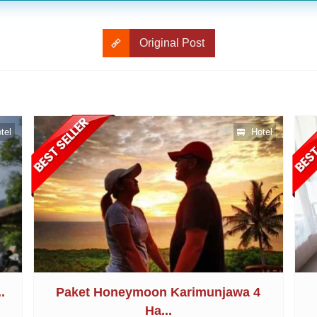
Original Post
tel
Hotel
.
Paket Honeymoon Karimunjawa 4
Ha...