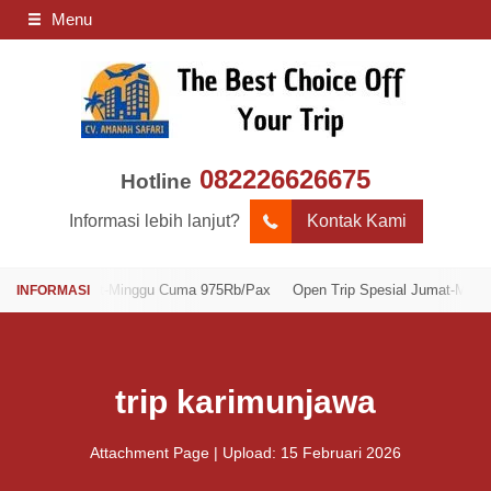
Menu
082226626675
Hotline
Informasi lebih lanjut?
Kontak Kami
sial Jumat-Minggu Cuma 975Rb/Pax
Open Trip Spesial Jumat-Minggu Cum
trip karimunjawa
Attachment Page | Upload: 15 Februari 2026