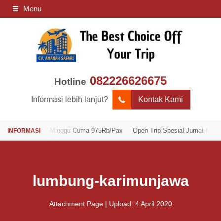
Menu
082226626675
Hotline
Informasi lebih lanjut?
Kontak Kami
sial Jumat-Minggu Cuma 975Rb/Pax
Open Trip Spesial Jumat-Minggu Cu
lumbung-karimunjawa
Attachment Page | Upload: 4 April 2020