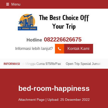
Menu
082226626675
Hotline
Informasi lebih lanjut?
Kontak Kami
sial Jumat-Minggu Cuma 975Rb/Pax
Open Trip Spesial Jumat-Minggu Cu
bed-room-happiness
Attachment Page | Upload: 25 Desember 2022