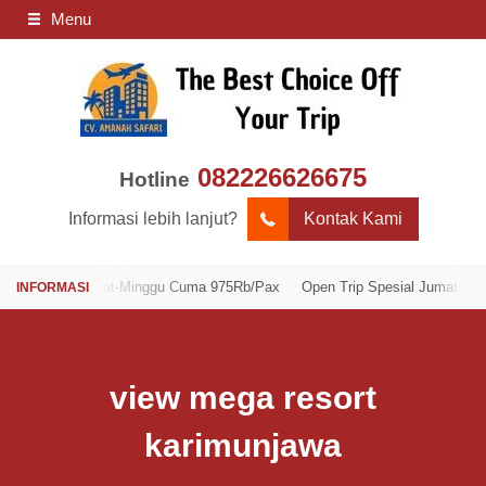
Menu
082226626675
Hotline
Informasi lebih lanjut?
Kontak Kami
esial Jumat-Minggu Cuma 975Rb/Pax
Open Trip Spesial Jumat-Minggu C
view mega resort
karimunjawa