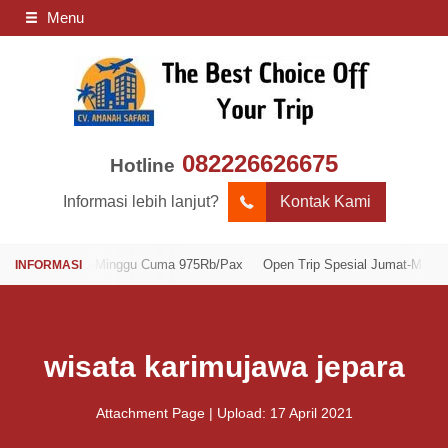
Menu
082226626675
Hotline
Informasi lebih lanjut?
Kontak Kami
al Jumat-Minggu Cuma 975Rb/Pax
Open Trip Spesial Jumat-Minggu Cuma
wisata karimujawa jepara
Attachment Page | Upload: 17 April 2021