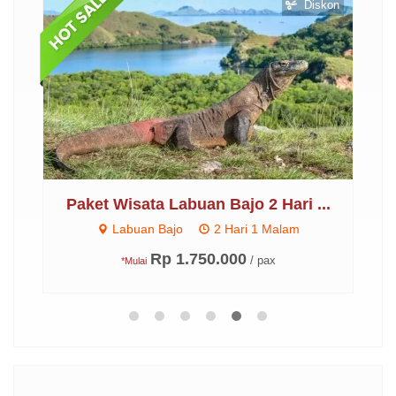
otel
Diskon
..
Paket Wisata Labuan Bajo 2 Hari ...
Labuan Bajo
2 Hari 1 Malam
Rp 1.750.000
/ pax
*Mulai