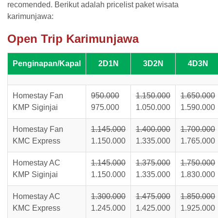
recomended. Berikut adalah pricelist paket wisata
karimunjawa:
Open Trip Karimunjawa
Penginapan/Kapal
2D1N
3D2N
4D3N
Homestay Fan
950.000
1.150.000
1.650.000
KMP Siginjai
975.000
1.050.000
1.590.000
Homestay Fan
1.145.000
1.400.000
1.700.000
KMC Express
1.150.000
1.335.000
1.765.000
Homestay AC
1.145.000
1.375.000
1.750.000
KMP Siginjai
1.150.000
1.335.000
1.830.000
Homestay AC
1.300.000
1.475.000
1.850.000
KMC Express
1.245.000
1.425.000
1.925.000