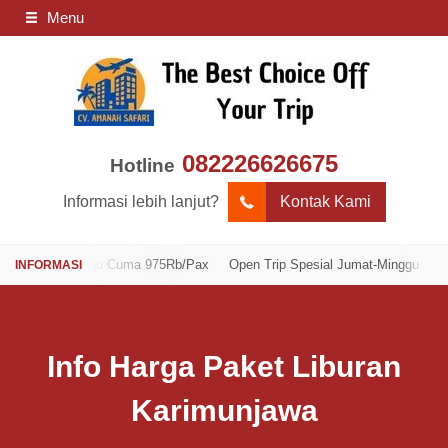
Menu
082226626675
Hotline
Informasi lebih lanjut?
Kontak Kami
-Minggu Cuma 975Rb/Pax
Open Trip Spesial Jumat-Minggu Cuma 975Rb/P
Info Harga Paket Liburan
Karimunjawa