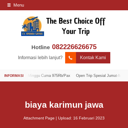
Menu
082226626675
Hotline
Informasi lebih lanjut?
Kontak Kami
sial Jumat-Minggu Cuma 975Rb/Pax
Open Trip Spesial Jumat-Minggu Cum
biaya karimun jawa
Attachment Page | Upload: 16 Februari 2023