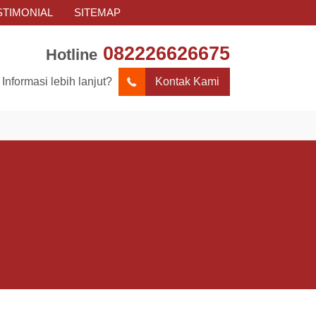
STIMONIAL
SITEMAP
082226626675
Hotline
Informasi lebih lanjut?
Kontak Kami