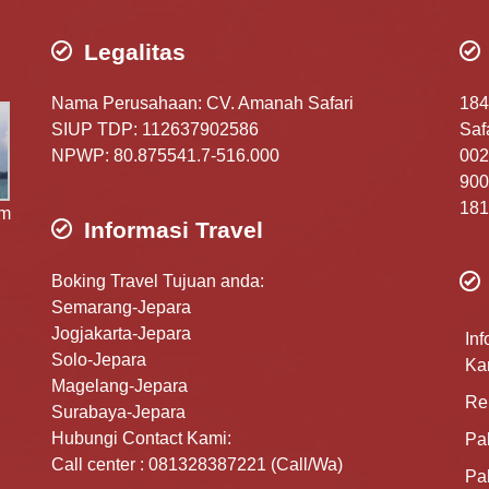
Legalitas
Nama Perusahaan: CV. Amanah Safari
184
SIUP TDP: 112637902586
Safa
NPWP: 80.875541.7-516.000
002
900
181
am
Informasi Travel
Boking Travel Tujuan anda:
Semarang-Jepara
Jogjakarta-Jepara
Inf
Solo-Jepara
Ka
Magelang-Jepara
Re
Surabaya-Jepara
Hubungi Contact Kami:
Pa
Call center : 081328387221 (Call/Wa)
Pa