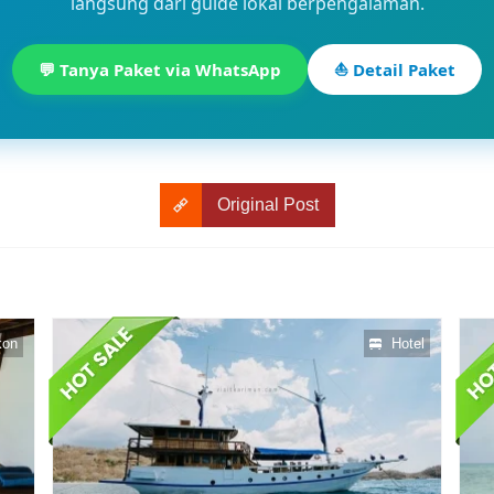
langsung dari guide lokal berpengalaman.
💬 Tanya Paket via WhatsApp
⛵ Detail Paket
Original Post
kon
Hotel