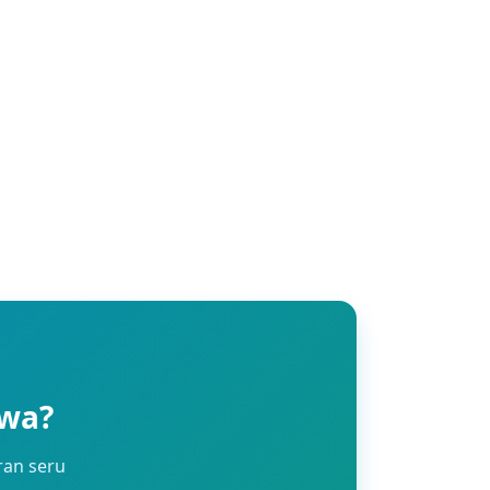
awa?
ran seru