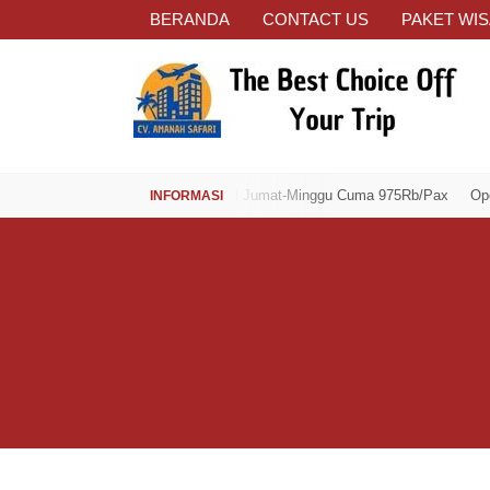
BERANDA
CONTACT US
PAKET WIS
Open Trip Spesial Jumat-Minggu Cuma 975Rb/Pax
Open Trip Spe