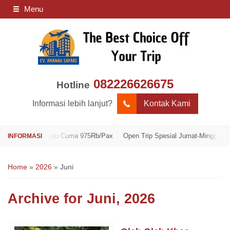
Menu
082226626675
Hotline
Informasi lebih lanjut?
Kontak Kami
mat-Minggu Cuma 975Rb/Pax
Open Trip Spesial Jumat-Minggu Cuma 975R
Home
»
2026
»
Juni
Archive for
Juni, 2026