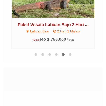
..
Paket Wisata Labuan Bajo 2 Hari ...
P
Labuan Bajo
2 Hari 1 Malam
Rp 1.750.000
/ pax
*Mulai