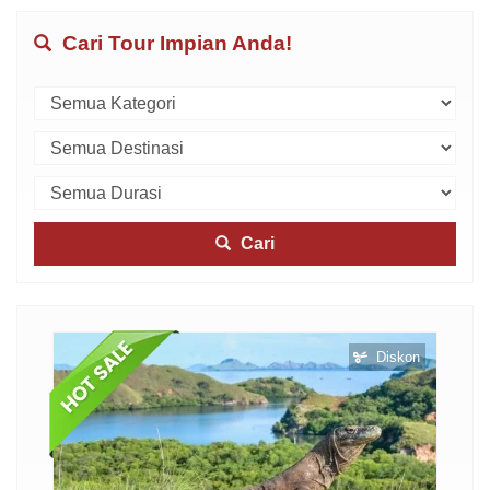
Cari Tour Impian Anda!
Cari
skon
Diskon