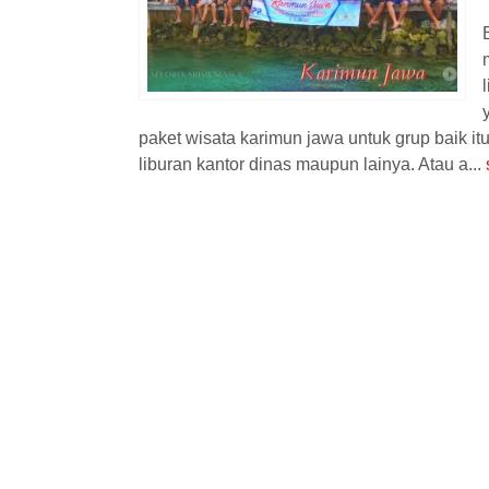
l
Hotel
Diskon
paket wisata karimun jawa untuk grup baik it
liburan kantor dinas maupun lainya. Atau a...
Paket Regular Karimunjawa 4
Paket Fami
Hari...
Karimunjawa
4 Hari 3 Malam
Karimunjaw
Rp 1.400.000
Rp 
/ pax
*Mulai
*Mulai