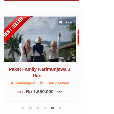
Penerbangan
Hotel
Diskon
Paket Regular Karimunjawa 3
Paket Wisat
Hari...
Ha
Karimunjawa
3 Hari 2 Malam
Labuan Bajo
Rp 975.000
Rp 2
/ pax
*Mulai
*Mulai