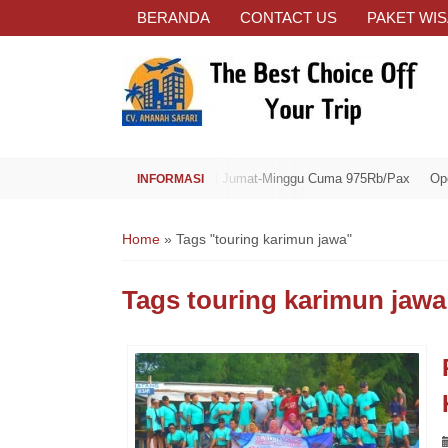
BERANDA
CONTACT US
PAKET WIS
Open Trip Spesial Jumat-Minggu Cuma 975Rb/Pax
Open Trip
Home
»
Tags "touring karimun jawa"
Tags
touring karimun jawa