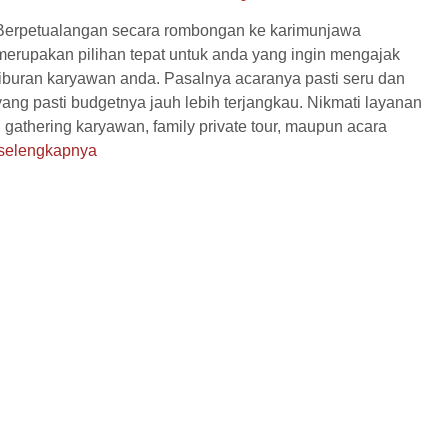
Berpetualangan secara rombongan ke karimunjawa
merupakan pilihan tepat untuk anda yang ingin mengajak
liburan karyawan anda. Pasalnya acaranya pasti seru dan
Hotel
Diskon
Hotel
yang pasti budgetnya jauh lebih terjangkau. Nikmati layanan
u gathering karyawan, family private tour, maupun acara
selengkapnya
ly Karimunjawa 2
Paket Family Karimunjawa 3
Hari ...
Hari ...
a
2 Hari 1 Malam
Karimunjawa
3 Hari 2 Malam
1.255.000
Rp 1.650.000
/ pax
/ pax
*Mulai