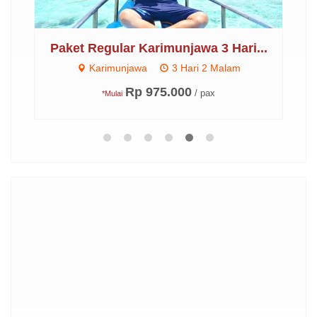
..
Paket Regular Karimunjawa 3 Hari...
P
Karimunjawa
3 Hari 2 Malam
Rp 975.000
/ pax
*Mulai