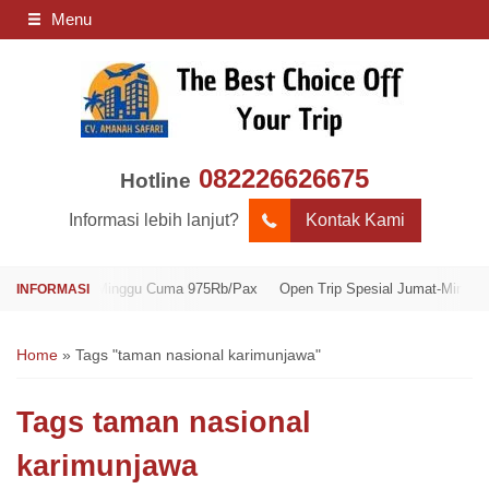
Menu
082226626675
Hotline
Informasi lebih lanjut?
Kontak Kami
l Jumat-Minggu Cuma 975Rb/Pax
Open Trip Spesial Jumat-Minggu Cuma 
Home
»
Tags "taman nasional karimunjawa"
Tags
taman nasional
karimunjawa