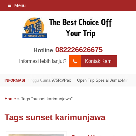
Menu
082226626675
Hotline
Informasi lebih lanjut?
Kontak Kami
 Jumat-Minggu Cuma 975Rb/Pax
Open Trip Spesial Jumat-Minggu Cuma 9
Home
»
Tags "sunset karimunjawa"
Tags
sunset karimunjawa