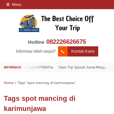
Menu
082226626675
Hotline
Informasi lebih lanjut?
Kontak Kami
mat-Minggu Cuma 975Rb/Pax
Open Trip Spesial Jumat-Minggu Cuma 975R
Home
»
Tags "spot mancing di karimunjawa"
Tags
spot mancing di
karimunjawa