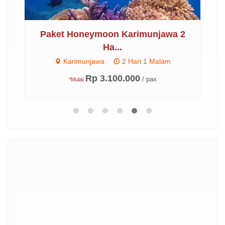
..
Paket Honeymoon Karimunjawa 2
P
Ha...
Karimunjawa
2 Hari 1 Malam
Rp 3.100.000
/ pax
*Mulai