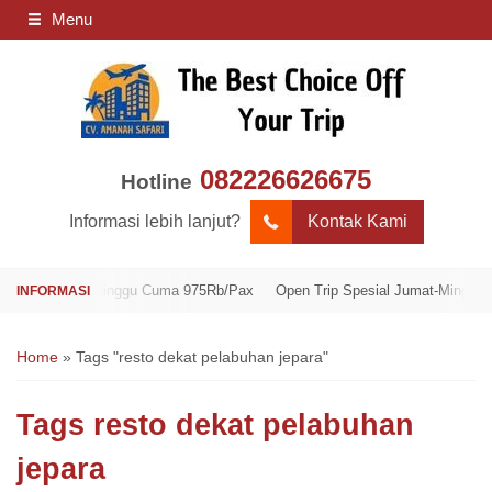
Menu
082226626675
Hotline
Informasi lebih lanjut?
Kontak Kami
 Jumat-Minggu Cuma 975Rb/Pax
Open Trip Spesial Jumat-Minggu Cuma 9
Home
»
Tags "resto dekat pelabuhan jepara"
Tags
resto dekat pelabuhan
jepara