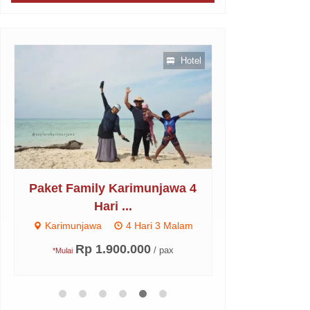
Penerbangan
Hotel
Diskon
Paket Regular Karimunjawa 3
Paket Famil
Hari...
Ha
Karimunjawa
3 Hari 2 Malam
Karimunjawa
Rp 975.000
Rp 1
/ pax
*Mulai
*Mulai