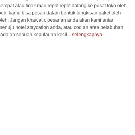
sempat atau tidak mau repot repot datang ke pusat toko oleh
oeh, kamu bisa pesan dalam bentuk bingkisan paket oleh
oleh. Jangan khawatir, pesanan anda akan kami antar
Hotel
Hotel
menuju hotel staycation anda, atau cod an area pelabuhan
adalah sebuah kepulauan kecil...
selengkapnya
 Honeymoon
Paket Family Karimunjawa 4
jawa 4 Ha...
Hari ...
a
4 Hari 3 Malam
Karimunjawa
4 Hari 3 Malam
6.250.000
Rp 1.900.000
/ pax
/ pax
*Mulai