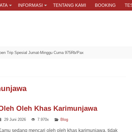
ATA
INFORMASI
TENTANG KAMI
BOOKING
TE
p Spesial Jumat-Minggu Cuma 975Rb/Pax
munjawa
Oleh Oleh Khas Karimunjawa
29 Juni 2026
7.970x
Blog
Kamu sedang mencari oleh oleh khas karimunjawa, tidak