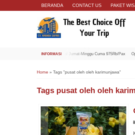
BERANDA
CONTACT US
PAKET WIS
Open Trip Spesial Jumat-Minggu Cuma 975Rb/Pax
Open Tri
Home
»
Tags "pusat oleh oleh karimunjawa"
Tags
pusat oleh oleh kari