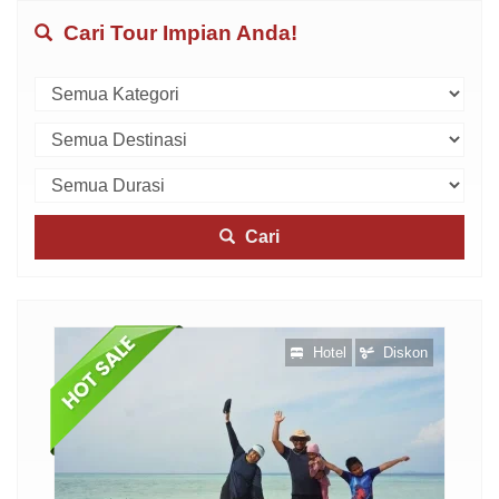
Cari Tour Impian Anda!
Cari
otel
Hotel
Diskon