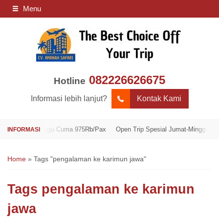
Menu
082226626675
Hotline
Informasi lebih lanjut?
Kontak Kami
umat-Minggu Cuma 975Rb/Pax
Open Trip Spesial Jumat-Minggu Cuma 975
Home
»
Tags "pengalaman ke karimun jawa"
Tags
pengalaman ke karimun
jawa