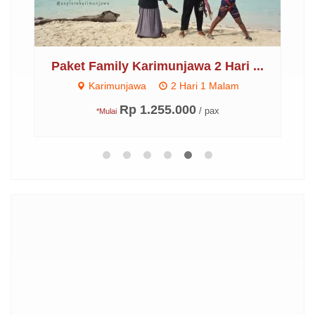
..
Paket Family Karimunjawa 2 Hari ...
P
Karimunjawa
2 Hari 1 Malam
Rp 1.255.000
/ pax
*Mulai