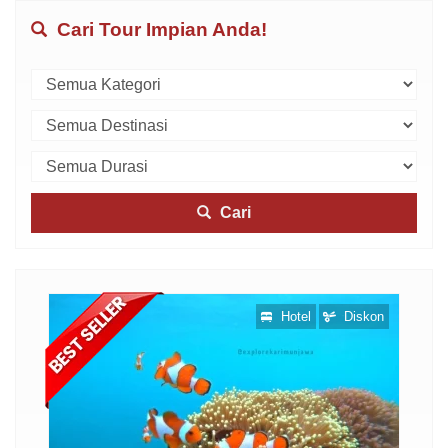
Cari Tour Impian Anda!
Cari
otel
Hotel
Diskon