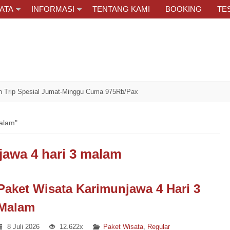
ATA
INFORMASI
TENTANG KAMI
BOOKING
TE
Spesial Jumat-Minggu Cuma 975Rb/Pax
malam"
jawa 4 hari 3 malam
Paket Wisata Karimunjawa 4 Hari 3
Malam
8 Juli 2026
12.622x
Paket Wisata
,
Regular