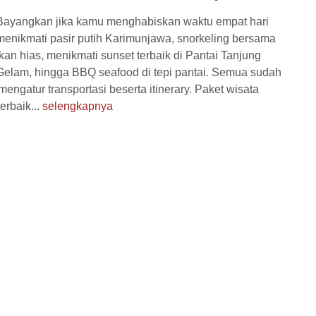
Bayangkan jika kamu menghabiskan waktu empat hari
menikmati pasir putih Karimunjawa, snorkeling bersama
ikan hias, menikmati sunset terbaik di Pantai Tanjung
Penerbangan
Hotel
Hotel
Gelam, hingga BBQ seafood di tepi pantai. Semua sudah
Diskon
engatur transportasi beserta itinerary. Paket wisata
erbaik...
selengkapnya
ar Karimunjawa 3
Paket Wisata Labuan Bajo 3
Hari...
Hari ...
a
3 Hari 2 Malam
Labuan Bajo
3 Hari 2 Malam
 975.000
Rp 2.600.000
/ pax
/ pax
*Mulai