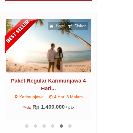
Hotel
Diskon
Paket Regular Karimunjawa 4
Paket Kapal 
Hari...
Ka
Karimunjawa
4 Hari 3 Malam
Karimunjawa
Rp 1.400.000
Rp 1
/ pax
*Mulai
*Mulai