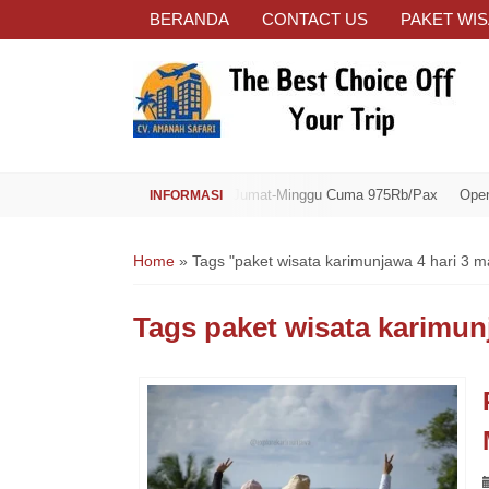
BERANDA
CONTACT US
PAKET WIS
Open Trip Spesial Jumat-Minggu Cuma 975Rb/Pax
Open Trip 
Home
»
Tags "paket wisata karimunjawa 4 hari 3 
Tags
paket wisata karimun