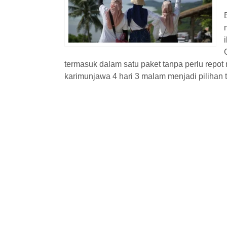
n
Hotel
termasuk dalam satu paket tanpa perlu repot m
karimunjawa 4 hari 3 malam menjadi pilihan t
2
Paket Family Karimunjawa 3
Paket Regul
Hari ...
Karimunjawa
3 Hari 2 Malam
Karimunjaw
Rp 1.650.000
Rp
/ pax
*Mulai
*Mulai