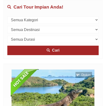
Cari Tour Impian Anda!
Cari
otel
Diskon