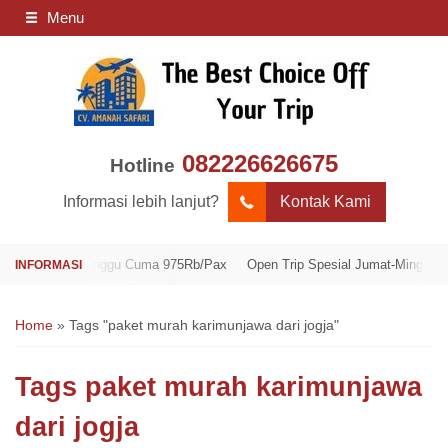
Menu
082226626675
Hotline
Informasi lebih lanjut?
Kontak Kami
Jumat-Minggu Cuma 975Rb/Pax
Open Trip Spesial Jumat-Minggu Cuma 97
Home
»
Tags "paket murah karimunjawa dari jogja"
Tags
paket murah karimunjawa
dari jogja