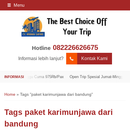
Menu
082226626675
Hotline
Informasi lebih lanjut?
Kontak Kami
umat-Minggu Cuma 975Rb/Pax
Open Trip Spesial Jumat-Minggu Cuma 975
Home
»
Tags "paket karimunjawa dari bandung"
Tags
paket karimunjawa dari
bandung