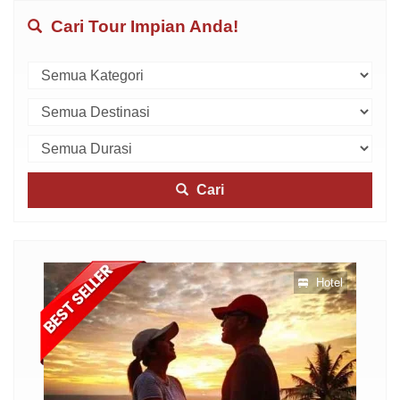
Cari Tour Impian Anda!
Cari
otel
Hotel