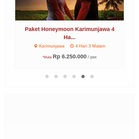
..
Paket Honeymoon Karimunjawa 4
P
Ha...
Karimunjawa
4 Hari 3 Malam
Rp 6.250.000
/ pax
*Mulai