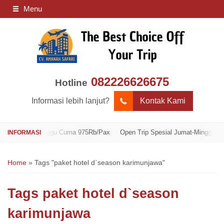
Menu
082226626675
Hotline
Informasi lebih lanjut?
Kontak Kami
umat-Minggu Cuma 975Rb/Pax
Open Trip Spesial Jumat-Minggu Cuma 975
Home
»
Tags "paket hotel d`season karimunjawa"
Tags
paket hotel d`season
karimunjawa