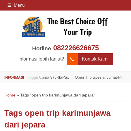
Menu
082226626675
Hotline
Informasi lebih lanjut?
Kontak Kami
l Jumat-Minggu Cuma 975Rb/Pax
Open Trip Spesial Jumat-Minggu Cuma 
Home
»
Tags "open trip karimunjawa dari jepara"
Tags
open trip karimunjawa
dari jepara