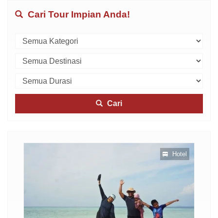
Cari Tour Impian Anda!
Cari
otel
Hotel