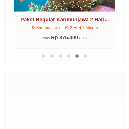
..
Paket Regular Karimunjawa 2 Hari...
P
Karimunjawa
2 Hari 1 Malam
Rp 875.000
/ pax
*Mulai