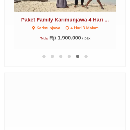
..
Paket Family Karimunjawa 4 Hari ...
P
Karimunjawa
4 Hari 3 Malam
Rp 1.900.000
/ pax
*Mulai