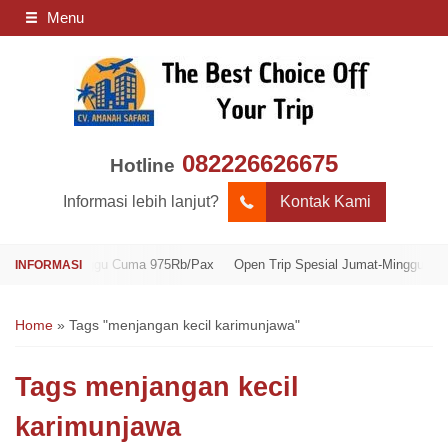
Menu
082226626675
Hotline
Informasi lebih lanjut?
Kontak Kami
umat-Minggu Cuma 975Rb/Pax
Open Trip Spesial Jumat-Minggu Cuma 975
Home
»
Tags "menjangan kecil karimunjawa"
Tags
menjangan kecil
karimunjawa