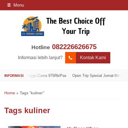
Menu
082226626675
Hotline
Informasi lebih lanjut?
Kontak Kami
 Jumat-Minggu Cuma 975Rb/Pax
Open Trip Spesial Jumat-Minggu Cuma 9
Home
»
Tags "kuliner"
Tags
kuliner