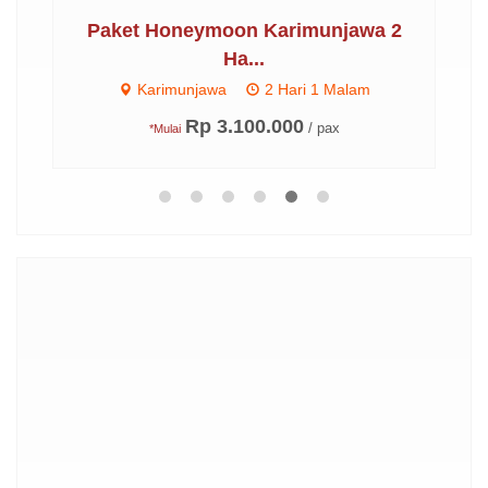
..
Paket Honeymoon Karimunjawa 2
Pa
Ha...
Karimunjawa
2 Hari 1 Malam
Rp 3.100.000
/ pax
*Mulai