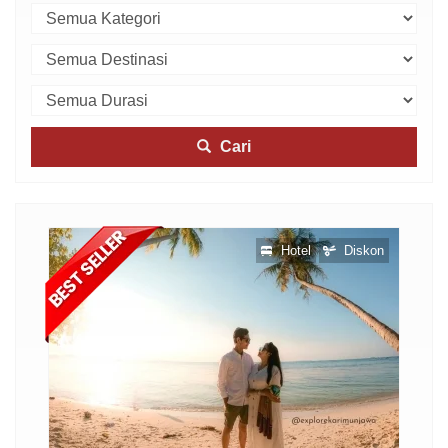
Cari
otel
Hotel
Diskon
skon