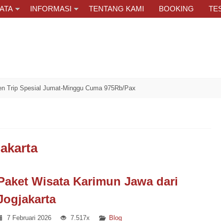
ATA
INFORMASI
TENTANG KAMI
BOOKING
TE
 Spesial Jumat-Minggu Cuma 975Rb/Pax
akarta
Paket Wisata Karimun Jawa dari
Jogjakarta
7 Februari 2026
7.517x
Blog