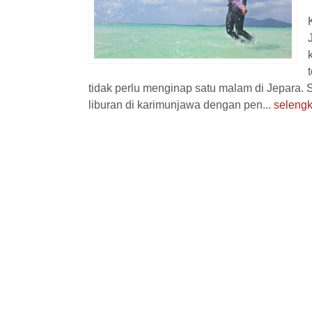
n
Hotel
tidak perlu menginap satu malam di Jepara. S
liburan di karimunjawa dengan pen...
seleng
Paket Wisata Labuan Bajo 3
Paket Kapal
Hari ...
K
Labuan Bajo
3 Hari 2 Malam
Karimunjaw
Rp 2.600.000
Rp 
/ pax
*Mulai
*Mulai