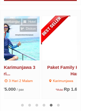
Hotel
Paket Family Karimunjawa 3
Paket Regula
Hari ...
Ha
Karimunjawa
3 Hari 2 Malam
Karimunjawa
Rp 1.650.000
Rp 1
/ pax
*Mulai
*Mulai