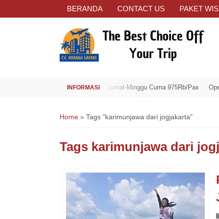
BERANDA
CONTACT US
PAKET WIS
Open Trip Spesial Jumat-Minggu Cuma 975Rb/Pax
Open Trip
Home
»
Tags "karimunjawa dari jogjakarta"
Tags
karimunjawa dari jogj