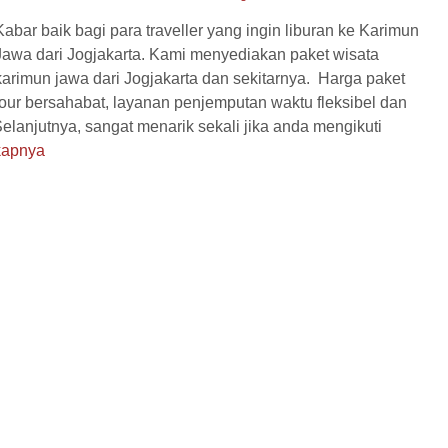
Kabar baik bagi para traveller yang ingin liburan ke Karimun
Jawa dari Jogjakarta. Kami menyediakan paket wisata
karimun jawa dari Jogjakarta dan sekitarnya. Harga paket
Penerbangan
Hotel
Penerbangan
Hotel
tour bersahabat, layanan penjemputan waktu fleksibel dan
Diskon
Diskon
elanjutnya, sangat menarik sekali jika anda mengikuti
kapnya
 Pelni Semarang-
Paket Regular Karimunjawa 3
arim...
Hari...
a
2 Hari 2 Malam
Karimunjawa
3 Hari 2 Malam
1.150.000
Rp 975.000
/ pax
/ pax
*Mulai