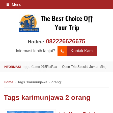
Menu
082226626675
Hotline
Informasi lebih lanjut?
Kontak Kami
Jumat-Minggu Cuma 975Rb/Pax
Open Trip Spesial Jumat-Minggu Cuma 97
Home
»
Tags "karimunjawa 2 orang"
Tags
karimunjawa 2 orang