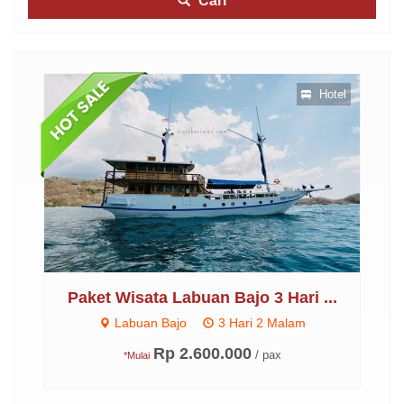
Cari
otel
Hotel
skon
...
Paket Wisata Labuan Bajo 3 Hari ...
P
Labuan Bajo
3 Hari 2 Malam
Rp 2.600.000
/ pax
*Mulai