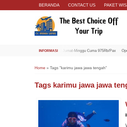
BERANDA
CONTACT US
PAKET WIS
Open Trip Spesial Jumat-Minggu Cuma 975Rb/Pax
Open Trip
Home
»
Tags "karimu jawa jawa tengah"
Tags
karimu jawa jawa ten