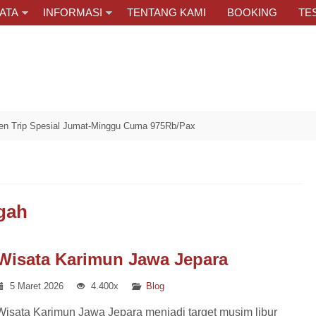
ATA
INFORMASI
TENTANG KAMI
BOOKING
TE
 Spesial Jumat-Minggu Cuma 975Rb/Pax
gah
Wisata Karimun Jawa Jepara
5 Maret 2026
4.400x
Blog
Wisata Karimun Jawa Jepara menjadi target musim libur