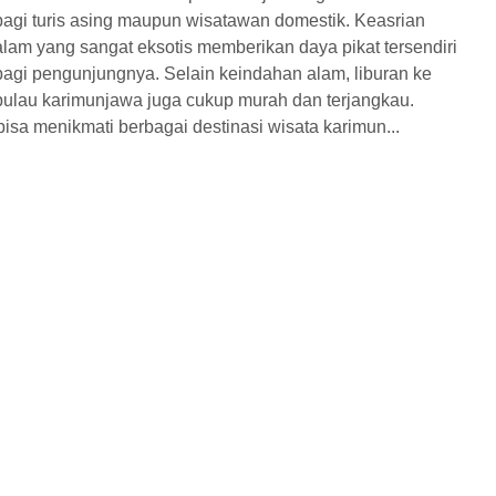
bagi turis asing maupun wisatawan domestik. Keasrian
alam yang sangat eksotis memberikan daya pikat tersendiri
bagi pengunjungnya. Selain keindahan alam, liburan ke
Hotel
Diskon
Hotel
Diskon
pulau karimunjawa juga cukup murah dan terjangkau.
isa menikmati berbagai destinasi wisata karimun...
ly Karimunjawa 2
Paket Honeymoon
Hari ...
Karimunjawa 2 Ha...
a
2 Hari 1 Malam
Karimunjawa
2 Hari 1 Malam
1.255.000
Rp 3.100.000
/ pax
/ pax
*Mulai