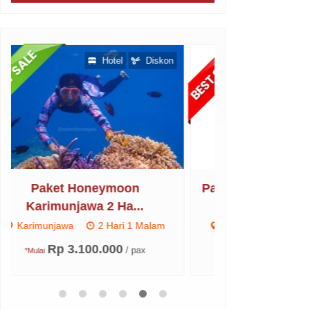
Hotel
Diskon
Paket Regular Karimunjawa 4
Paket Famil
Hari...
Ha
Karimunjawa
4 Hari 3 Malam
Karimunjawa
Rp 1.400.000
Rp 1
/ pax
*Mulai
*Mulai