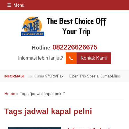
Menu
082226626675
Hotline
Informasi lebih lanjut?
Kontak Kami
umat-Minggu Cuma 975Rb/Pax
Open Trip Spesial Jumat-Minggu Cuma 975
Home
»
Tags "jadwal kapal pelni"
Tags
jadwal kapal pelni