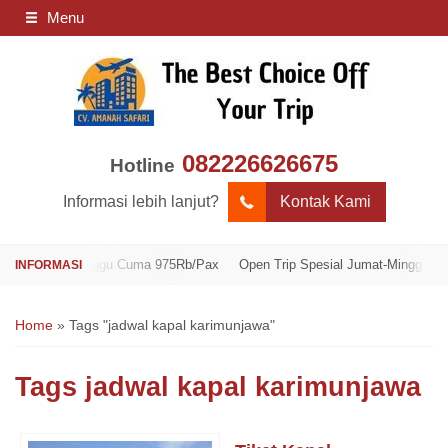
Menu
082226626675
Hotline
Informasi lebih lanjut?
Kontak Kami
umat-Minggu Cuma 975Rb/Pax
Open Trip Spesial Jumat-Minggu Cuma 975
Home
»
Tags "jadwal kapal karimunjawa"
Tags
jadwal kapal karimunjawa