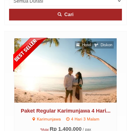
Cari
skon
Hotel
Diskon
3
Paket Regular Karimunjawa 4 Hari...
P
Karimunjawa
4 Hari 3 Malam
Rp 1.400.000
/ pax
*Mulai