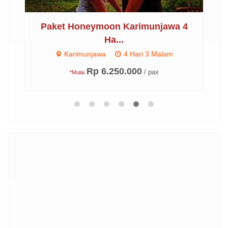
..
Paket Honeymoon Karimunjawa 4
Pa
Ha...
Karimunjawa
4 Hari 3 Malam
Rp 6.250.000
/ pax
*Mulai