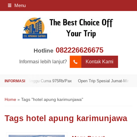
Menu
082226626675
Hotline
Informasi lebih lanjut?
Kontak Kami
l Jumat-Minggu Cuma 975Rb/Pax
Open Trip Spesial Jumat-Minggu Cuma 9
Home
»
Tags "hotel apung karimunjawa"
Tags
hotel apung karimunjawa