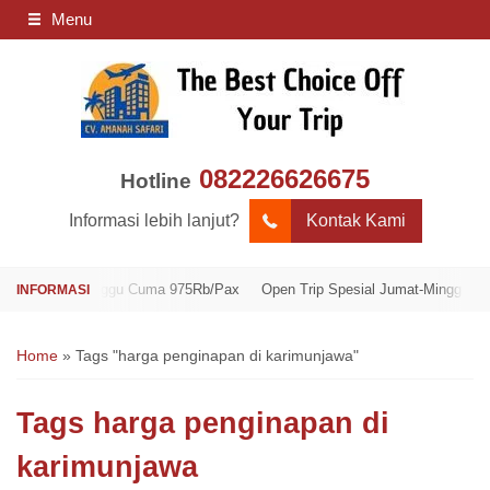
Menu
082226626675
Hotline
Informasi lebih lanjut?
Kontak Kami
umat-Minggu Cuma 975Rb/Pax
Open Trip Spesial Jumat-Minggu Cuma 975
Home
»
Tags "harga penginapan di karimunjawa"
Tags
harga penginapan di
karimunjawa