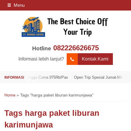
Menu
082226626675
Hotline
Informasi lebih lanjut?
Kontak Kami
 Jumat-Minggu Cuma 975Rb/Pax
Open Trip Spesial Jumat-Minggu Cuma 9
Home
»
Tags "harga paket liburan karimunjawa"
Tags
harga paket liburan
karimunjawa