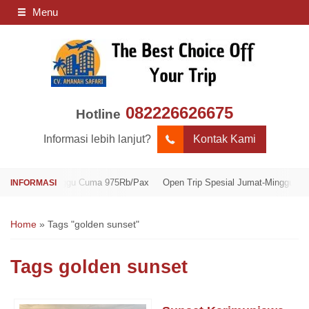
Menu
082226626675
Hotline
Informasi lebih lanjut?
Kontak Kami
mat-Minggu Cuma 975Rb/Pax
Open Trip Spesial Jumat-Minggu Cuma 975R
Home
»
Tags "golden sunset"
Tags
golden sunset