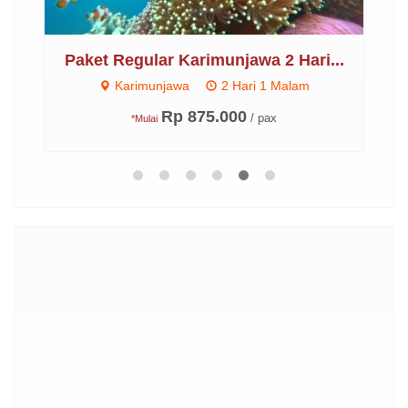
..
Paket Regular Karimunjawa 2 Hari...
P
Karimunjawa
2 Hari 1 Malam
Rp 875.000
/ pax
*Mulai