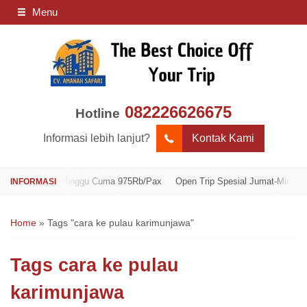
Menu
082226626675
Hotline
Informasi lebih lanjut?
Kontak Kami
l Jumat-Minggu Cuma 975Rb/Pax
Open Trip Spesial Jumat-Minggu Cuma 9
Home
»
Tags "cara ke pulau karimunjawa"
Tags
cara ke pulau
karimunjawa